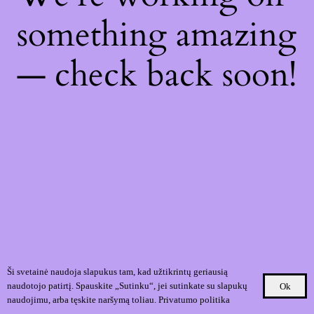
something amazing
— check back soon!
Ši svetainė naudoja slapukus tam, kad užtikrintų geriausią
naudotojo patirtį. Spauskite „Sutinku“, jei sutinkate su slapukų
Ok
naudojimu, arba tęskite naršymą toliau.
Privatumo politika