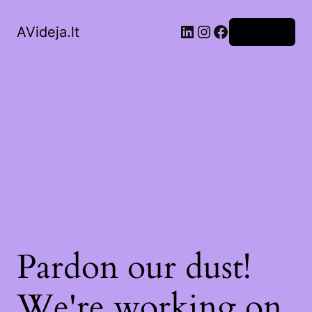
LinkedIn
Instagram
Facebook
AVideja.lt
Prisijungti
Pardon our dust!
We're working on