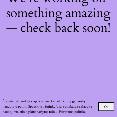
something amazing
— check back soon!
Ši svetainė naudoja slapukus tam, kad užtikrintų geriausią
naudotojo patirtį. Spauskite „Sutinku“, jei sutinkate su slapukų
Ok
naudojimu, arba tęskite naršymą toliau.
Privatumo politika