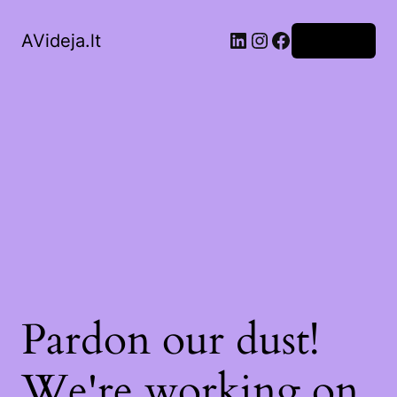
LinkedIn
Instagram
Facebook
AVideja.lt
Prisijungti
Pardon our dust!
We're working on