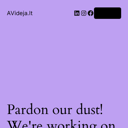
LinkedIn
Instagram
Facebook
AVideja.lt
Prisijungti
Pardon our dust!
We're working on