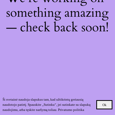
something amazing
— check back soon!
Ši svetainė naudoja slapukus tam, kad užtikrintų geriausią
naudotojo patirtį. Spauskite „Sutinku“, jei sutinkate su slapukų
Ok
naudojimu, arba tęskite naršymą toliau.
Privatumo politika