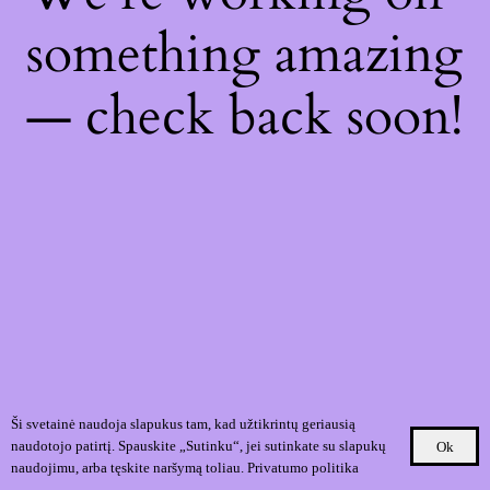
something amazing
— check back soon!
Ši svetainė naudoja slapukus tam, kad užtikrintų geriausią
naudotojo patirtį. Spauskite „Sutinku“, jei sutinkate su slapukų
Ok
naudojimu, arba tęskite naršymą toliau.
Privatumo politika