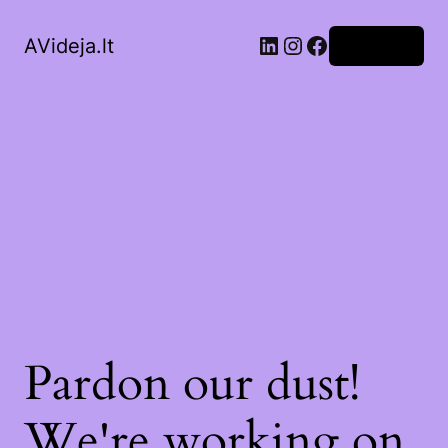
LinkedIn
Instagram
Facebook
AVideja.lt
Prisijungti
Pardon our dust!
We're working on