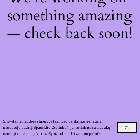
something amazing
— check back soon!
Ši svetainė naudoja slapukus tam, kad užtikrintų geriausią
naudotojo patirtį. Spauskite „Sutinku“, jei sutinkate su slapukų
Ok
naudojimu, arba tęskite naršymą toliau.
Privatumo politika