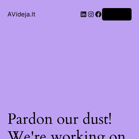
LinkedIn
Instagram
Facebook
AVideja.lt
Prisijungti
Pardon our dust!
We're working on