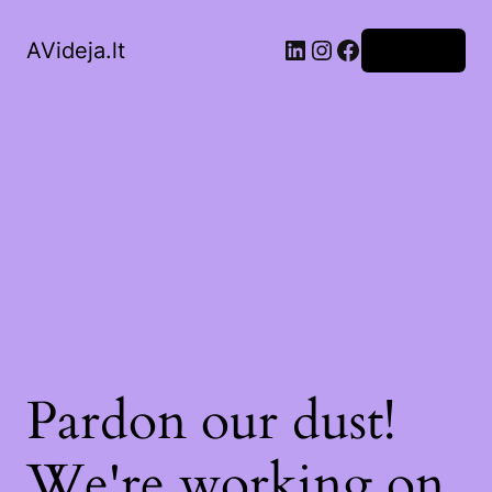
LinkedIn
Instagram
Facebook
AVideja.lt
Prisijungti
Pardon our dust!
We're working on