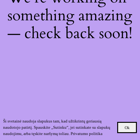
something amazing
— check back soon!
Ši svetainė naudoja slapukus tam, kad užtikrintų geriausią
naudotojo patirtį. Spauskite „Sutinku“, jei sutinkate su slapukų
Ok
naudojimu, arba tęskite naršymą toliau.
Privatumo politika