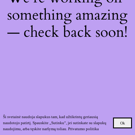
something amazing
— check back soon!
Ši svetainė naudoja slapukus tam, kad užtikrintų geriausią
naudotojo patirtį. Spauskite „Sutinku“, jei sutinkate su slapukų
Ok
naudojimu, arba tęskite naršymą toliau.
Privatumo politika