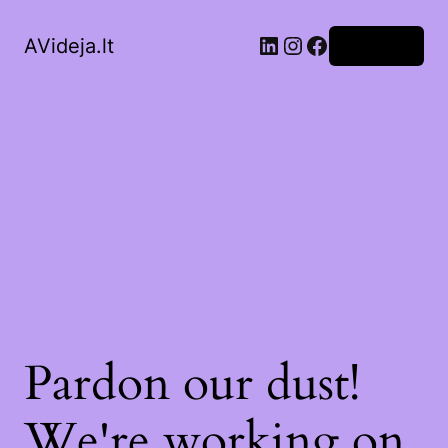
LinkedIn
Instagram
Facebook
AVideja.lt
Prisijungti
Pardon our dust!
We're working on