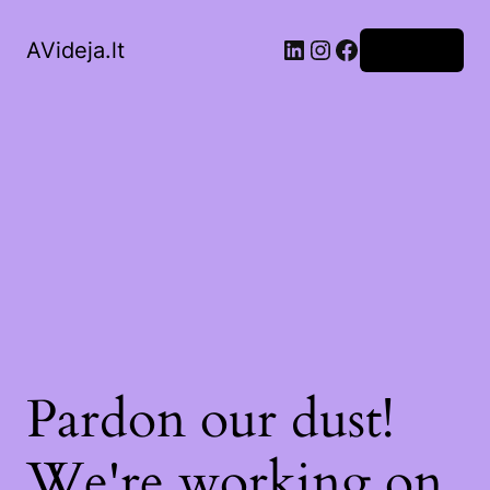
LinkedIn
Instagram
Facebook
AVideja.lt
Prisijungti
Pardon our dust!
We're working on