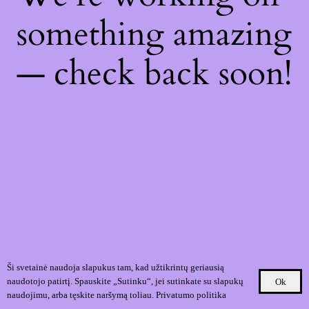
something amazing
— check back soon!
Ši svetainė naudoja slapukus tam, kad užtikrintų geriausią
naudotojo patirtį. Spauskite „Sutinku“, jei sutinkate su slapukų
Ok
naudojimu, arba tęskite naršymą toliau.
Privatumo politika