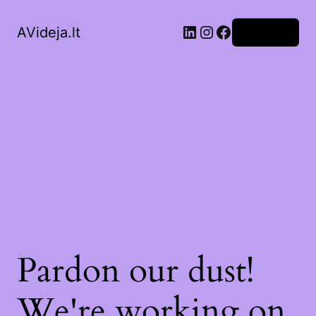
LinkedIn
Instagram
Facebook
AVideja.lt
Prisijungti
Pardon our dust!
We're working on