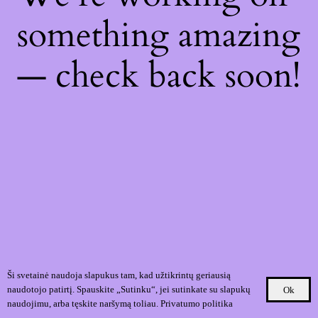
something amazing
— check back soon!
Ši svetainė naudoja slapukus tam, kad užtikrintų geriausią
naudotojo patirtį. Spauskite „Sutinku“, jei sutinkate su slapukų
Ok
naudojimu, arba tęskite naršymą toliau.
Privatumo politika