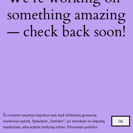
something amazing
— check back soon!
Ši svetainė naudoja slapukus tam, kad užtikrintų geriausią
naudotojo patirtį. Spauskite „Sutinku“, jei sutinkate su slapukų
Ok
naudojimu, arba tęskite naršymą toliau.
Privatumo politika