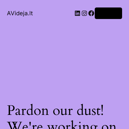
LinkedIn
Instagram
Facebook
AVideja.lt
Prisijungti
Pardon our dust!
We're working on