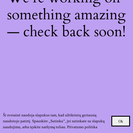
something amazing
— check back soon!
Ši svetainė naudoja slapukus tam, kad užtikrintų geriausią
naudotojo patirtį. Spauskite „Sutinku“, jei sutinkate su slapukų
Ok
naudojimu, arba tęskite naršymą toliau.
Privatumo politika