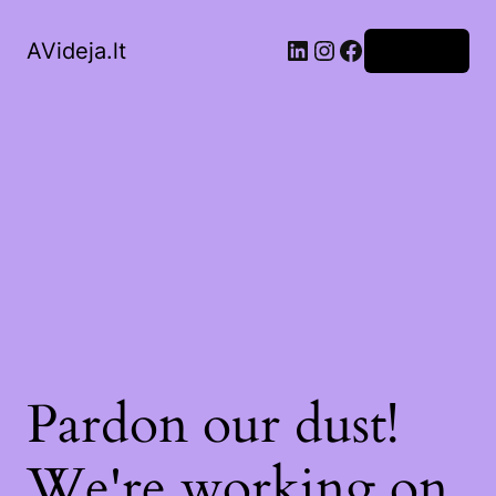
LinkedIn
Instagram
Facebook
AVideja.lt
Prisijungti
Pardon our dust!
We're working on