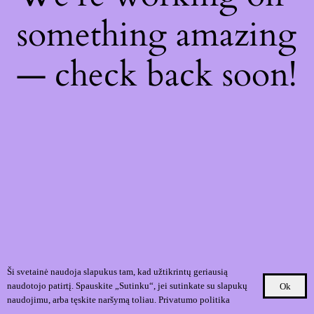
something amazing
— check back soon!
Ši svetainė naudoja slapukus tam, kad užtikrintų geriausią
naudotojo patirtį. Spauskite „Sutinku“, jei sutinkate su slapukų
Ok
naudojimu, arba tęskite naršymą toliau.
Privatumo politika