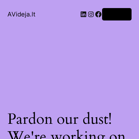
LinkedIn
Instagram
Facebook
AVideja.lt
Prisijungti
Pardon our dust!
We're working on