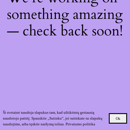
something amazing
— check back soon!
Ši svetainė naudoja slapukus tam, kad užtikrintų geriausią
naudotojo patirtį. Spauskite „Sutinku“, jei sutinkate su slapukų
Ok
naudojimu, arba tęskite naršymą toliau.
Privatumo politika