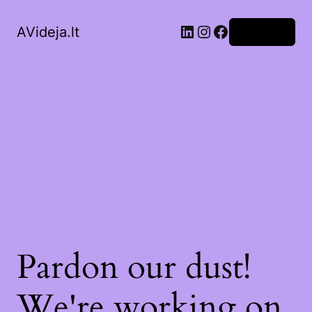
LinkedIn
Instagram
Facebook
AVideja.lt
Prisijungti
Pardon our dust!
We're working on