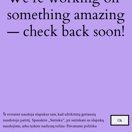
something amazing
— check back soon!
Ši svetainė naudoja slapukus tam, kad užtikrintų geriausią
naudotojo patirtį. Spauskite „Sutinku“, jei sutinkate su slapukų
Ok
naudojimu, arba tęskite naršymą toliau.
Privatumo politika