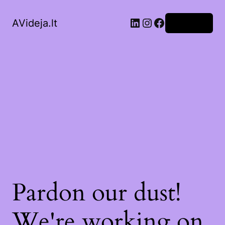
LinkedIn
Instagram
Facebook
AVideja.lt
Prisijungti
Pardon our dust!
We're working on