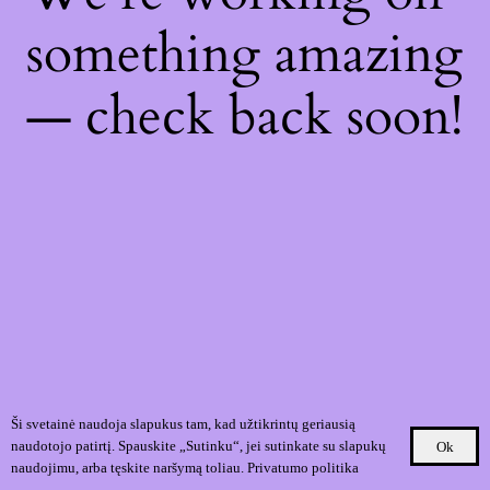
something amazing
— check back soon!
Ši svetainė naudoja slapukus tam, kad užtikrintų geriausią
naudotojo patirtį. Spauskite „Sutinku“, jei sutinkate su slapukų
Ok
naudojimu, arba tęskite naršymą toliau.
Privatumo politika