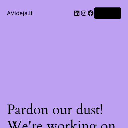
LinkedIn
Instagram
Facebook
AVideja.lt
Prisijungti
Pardon our dust!
We're working on