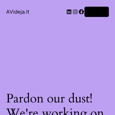
LinkedIn
Instagram
Facebook
AVideja.lt
Prisijungti
Pardon our dust!
We're working on