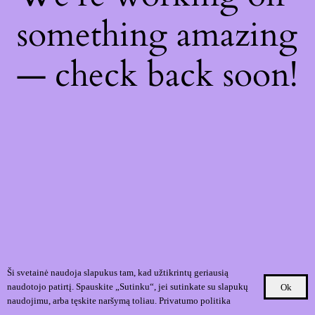
something amazing
— check back soon!
Ši svetainė naudoja slapukus tam, kad užtikrintų geriausią
naudotojo patirtį. Spauskite „Sutinku“, jei sutinkate su slapukų
Ok
naudojimu, arba tęskite naršymą toliau.
Privatumo politika