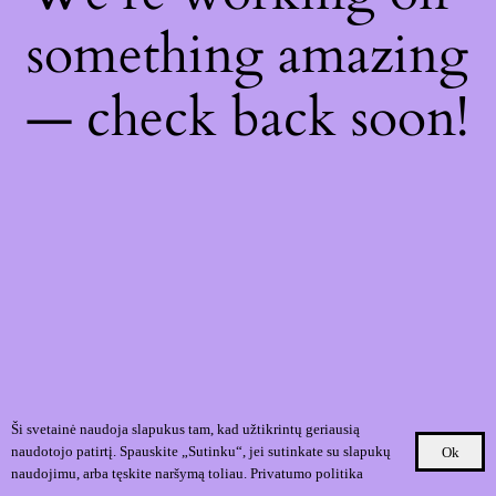
something amazing
— check back soon!
Ši svetainė naudoja slapukus tam, kad užtikrintų geriausią
naudotojo patirtį. Spauskite „Sutinku“, jei sutinkate su slapukų
Ok
naudojimu, arba tęskite naršymą toliau.
Privatumo politika