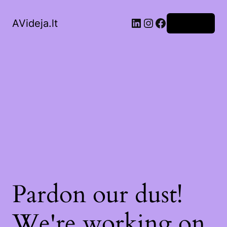
LinkedIn
Instagram
Facebook
AVideja.lt
Prisijungti
Pardon our dust!
We're working on