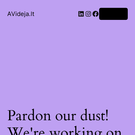
LinkedIn
Instagram
Facebook
AVideja.lt
Prisijungti
Pardon our dust!
We're working on