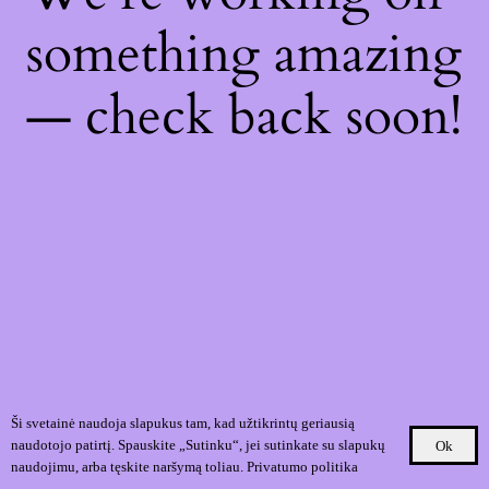
something amazing
— check back soon!
Ši svetainė naudoja slapukus tam, kad užtikrintų geriausią
naudotojo patirtį. Spauskite „Sutinku“, jei sutinkate su slapukų
Ok
naudojimu, arba tęskite naršymą toliau.
Privatumo politika