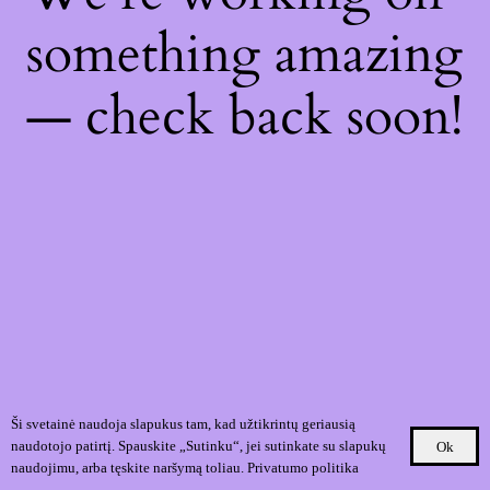
something amazing
— check back soon!
Ši svetainė naudoja slapukus tam, kad užtikrintų geriausią
naudotojo patirtį. Spauskite „Sutinku“, jei sutinkate su slapukų
Ok
naudojimu, arba tęskite naršymą toliau.
Privatumo politika