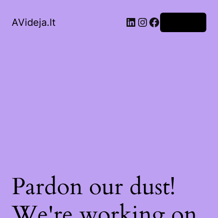
LinkedIn
Instagram
Facebook
AVideja.lt
Prisijungti
Pardon our dust!
We're working on