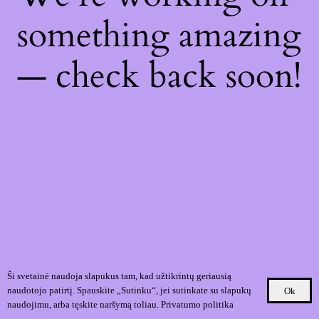
something amazing
— check back soon!
Ši svetainė naudoja slapukus tam, kad užtikrintų geriausią
naudotojo patirtį. Spauskite „Sutinku“, jei sutinkate su slapukų
Ok
naudojimu, arba tęskite naršymą toliau.
Privatumo politika