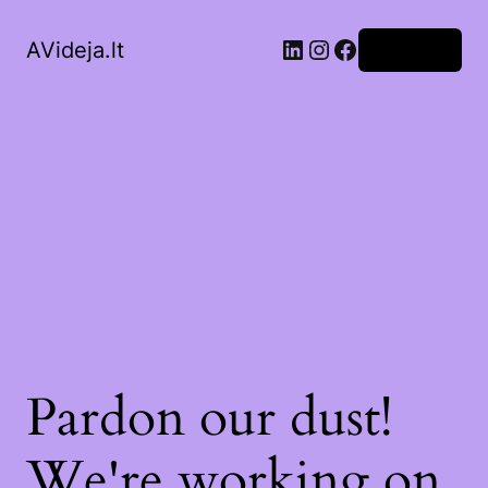
LinkedIn
Instagram
Facebook
AVideja.lt
Prisijungti
Pardon our dust!
We're working on