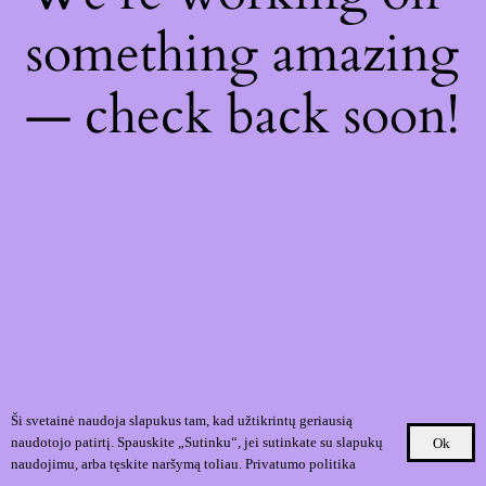
something amazing
— check back soon!
Ši svetainė naudoja slapukus tam, kad užtikrintų geriausią
naudotojo patirtį. Spauskite „Sutinku“, jei sutinkate su slapukų
Ok
naudojimu, arba tęskite naršymą toliau.
Privatumo politika