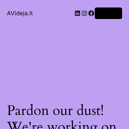
LinkedIn
Instagram
Facebook
AVideja.lt
Prisijungti
Pardon our dust!
We're working on