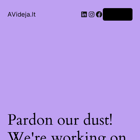
LinkedIn
Instagram
Facebook
AVideja.lt
Prisijungti
Pardon our dust!
We're working on