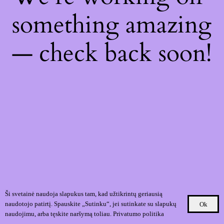
something amazing
— check back soon!
Ši svetainė naudoja slapukus tam, kad užtikrintų geriausią
naudotojo patirtį. Spauskite „Sutinku“, jei sutinkate su slapukų
Ok
naudojimu, arba tęskite naršymą toliau.
Privatumo politika