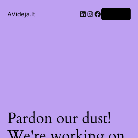
LinkedIn
Instagram
Facebook
AVideja.lt
Prisijungti
Pardon our dust!
We're working on