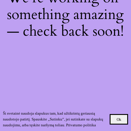
something amazing
— check back soon!
Ši svetainė naudoja slapukus tam, kad užtikrintų geriausią
naudotojo patirtį. Spauskite „Sutinku“, jei sutinkate su slapukų
Ok
naudojimu, arba tęskite naršymą toliau.
Privatumo politika