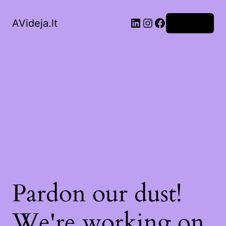
LinkedIn
Instagram
Facebook
AVideja.lt
Prisijungti
Pardon our dust!
We're working on