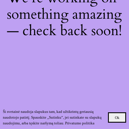
something amazing
— check back soon!
Ši svetainė naudoja slapukus tam, kad užtikrintų geriausią
naudotojo patirtį. Spauskite „Sutinku“, jei sutinkate su slapukų
Ok
naudojimu, arba tęskite naršymą toliau.
Privatumo politika