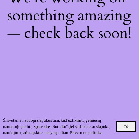
something amazing
— check back soon!
Ši svetainė naudoja slapukus tam, kad užtikrintų geriausią
naudotojo patirtį. Spauskite „Sutinku“, jei sutinkate su slapukų
Ok
naudojimu, arba tęskite naršymą toliau.
Privatumo politika