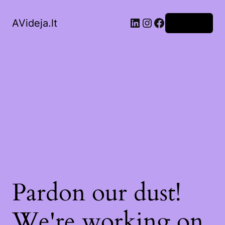
LinkedIn
Instagram
Facebook
AVideja.lt
Prisijungti
Pardon our dust!
We're working on