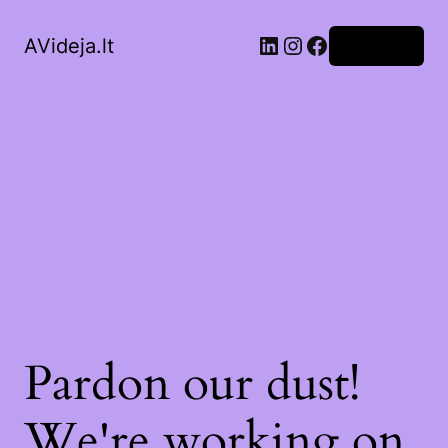
LinkedIn
Instagram
Facebook
AVideja.lt
Prisijungti
Pardon our dust!
We're working on