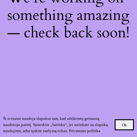
something amazing
— check back soon!
Ši svetainė naudoja slapukus tam, kad užtikrintų geriausią
naudotojo patirtį. Spauskite „Sutinku“, jei sutinkate su slapukų
Ok
naudojimu, arba tęskite naršymą toliau.
Privatumo politika