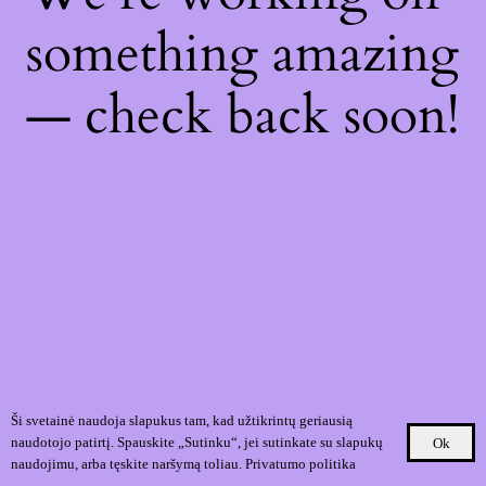
something amazing
— check back soon!
Ši svetainė naudoja slapukus tam, kad užtikrintų geriausią
naudotojo patirtį. Spauskite „Sutinku“, jei sutinkate su slapukų
Ok
naudojimu, arba tęskite naršymą toliau.
Privatumo politika