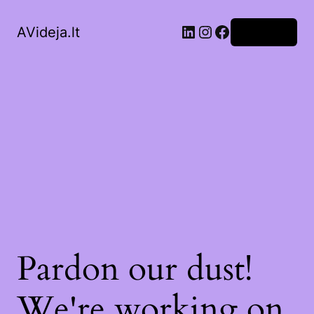
LinkedIn
Instagram
Facebook
AVideja.lt
Prisijungti
Pardon our dust!
We're working on