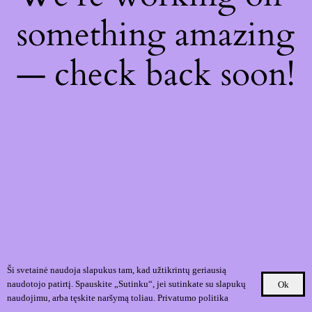
something amazing
— check back soon!
Ši svetainė naudoja slapukus tam, kad užtikrintų geriausią
naudotojo patirtį. Spauskite „Sutinku“, jei sutinkate su slapukų
Ok
naudojimu, arba tęskite naršymą toliau.
Privatumo politika