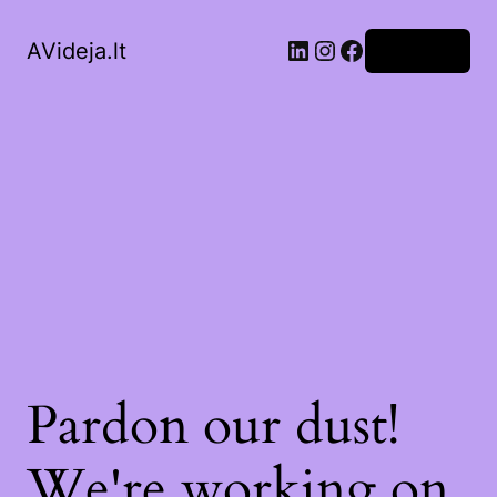
LinkedIn
Instagram
Facebook
AVideja.lt
Prisijungti
Pardon our dust!
We're working on