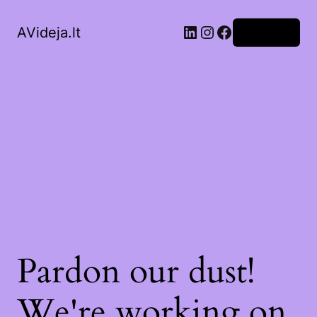
LinkedIn
Instagram
Facebook
AVideja.lt
Prisijungti
Pardon our dust!
We're working on