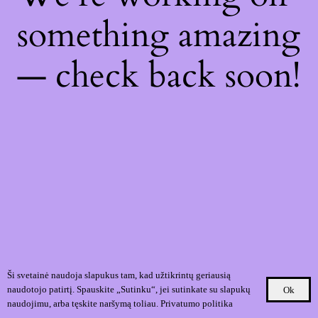
something amazing
— check back soon!
Ši svetainė naudoja slapukus tam, kad užtikrintų geriausią
naudotojo patirtį. Spauskite „Sutinku“, jei sutinkate su slapukų
Ok
naudojimu, arba tęskite naršymą toliau.
Privatumo politika