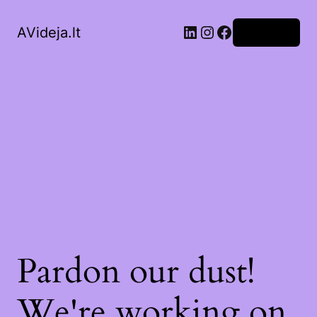
LinkedIn
Instagram
Facebook
AVideja.lt
Prisijungti
Pardon our dust!
We're working on