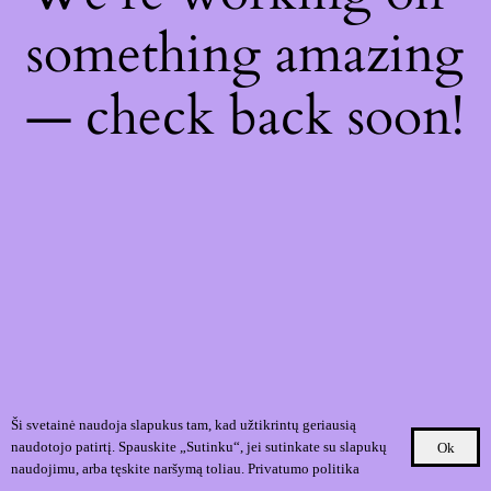
something amazing
— check back soon!
Ši svetainė naudoja slapukus tam, kad užtikrintų geriausią
naudotojo patirtį. Spauskite „Sutinku“, jei sutinkate su slapukų
Ok
naudojimu, arba tęskite naršymą toliau.
Privatumo politika